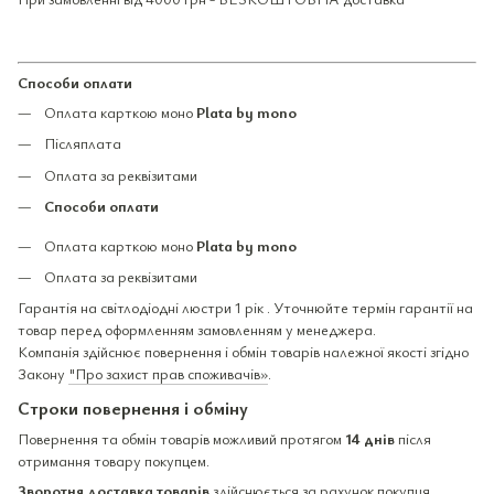
Способи оплати
Оплата карткою моно
Plata by mono
Післяплата
Оплата за реквізитами
Способи оплати
Оплата карткою моно
Plata by mono
Оплата за реквізитами
Гарантія на світлодіодні люстри 1 рік . Уточнюйте термін гарантії на
товар перед оформленням замовленням у менеджера.
Компанія здійснює повернення і обмін товарів належної якості згідно
Закону
"Про захист прав споживачів»
.
Строки повернення і обміну
Повернення та обмін товарів можливий протягом
14 днів
після
отримання товару покупцем.
Зворотня доставка товарів
здійснюється за рахунок покупця.