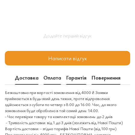
Додайте перший відгук
Написати відгук
Доставка
Оплата
Гарантія
Повернення
Безкоштовно при вартості замовлення від 4000 ₴.Заявки
приймаються в будь-який день тижня, проте відправлення
здійснюється з суботи по четвер з 8:00 до 16:00. Час, до якого
замовлення буде оброблено в той самий день: 14:00.
- Час перевірки товару та комплектації замовлень: до 2 днів
- Тривалість доставки: від 1 до 3 днів (залежить від Нової Пошти)
Вартість доставки: - згідно тарифів Нової Пошти (від 100 грн)
При замовленні від 4000 грн - БЕЗКОШТОВНА доставка