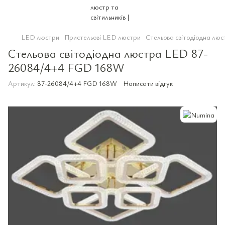
LED люстри
Пристельові LED люстри
Стельова світодіодна л
Стельова світодіодна люстра LED 87-
26084/4+4 FGD 168W
Артикул:
87-26084/4+4 FGD 168W
Написати відгук