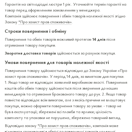
Гарантія на світлодіодні люстри 1 рік . Уточнюйте термін гарантії на
товар перед оформленням замовленням у менеджера.
Компанія здійснює повернення і обмін товарів належної якості згідно
Закону
"Про захист прав споживачів»
.
Строки повернення і обміну
Повернення та обмін товарів можливий протягом
14 днів
після
отримання товару покупцем.
Зворотня доставка товарів
здійснюється за рахунок покупця.
Умови повернення для товарів належної якості
Повернення товару здійснюється відповідно до Закону України «Про
захист прав споживачів». У період 14 днів, за винятком дня покупки.
1. Якщо товар не відповідає заявленій виробником якості. Повернення
коштів або обмін товару здійснюється після звернення до наших
менеджерів та отримання бракованого товару до рук. 2. Якщо товар
повністю відповідає всім вимогам, але з якоїсь причини не влаштовує
покупця, можна оформити повернення товару за умови: - товар не
був в експлуатації; збережені всі пломби та ярлики; цілісність
комплекту та упаковки не порушена, збережено товарний вигляд.
Відповідно закону
"Про захист прав споживачів»
, компанія може
відмовити споживачеві в обміні та поверненні товарів належної