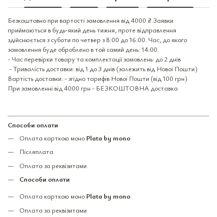
Безкоштовно при вартості замовлення від 4000 ₴.Заявки
приймаються в будь-який день тижня, проте відправлення
здійснюється з суботи по четвер з 8:00 до 16:00. Час, до якого
замовлення буде оброблено в той самий день: 14:00.
- Час перевірки товару та комплектації замовлень: до 2 днів
- Тривалість доставки: від 1 до 3 днів (залежить від Нової Пошти)
Вартість доставки: - згідно тарифів Нової Пошти (від 100 грн)
При замовленні від 4000 грн - БЕЗКОШТОВНА доставка
Способи оплати
Оплата карткою моно
Plata by mono
Післяплата
Оплата за реквізитами
Способи оплати
Оплата карткою моно
Plata by mono
Оплата за реквізитами