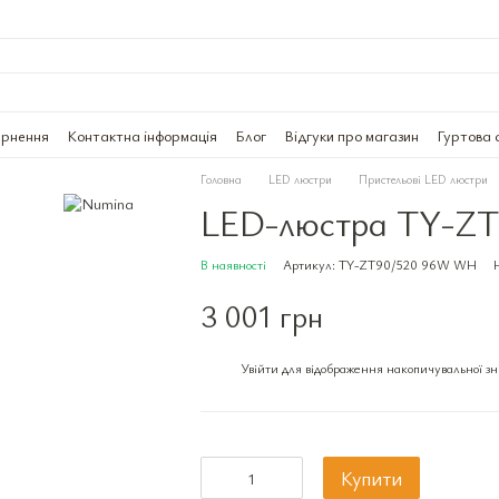
ернення
Контактна інформація
Блог
Відгуки про магазин
Гуртова 
Головна
LED люстри
Пристельові LED люстри
LED-люстра TY-Z
В наявності
Артикул: TY-ZT90/520 96W WH
3 001 грн
Увійти
для відображення накопичувальної з
%
Купити