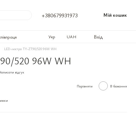
+380679931973
Мій кошик
Вхід
Укр
UAH
співпраця
LED-люстра TY-ZT90/520 96W WH
T90/520 96W WH
Написати відгук
Порівняти
В бажання
нижки