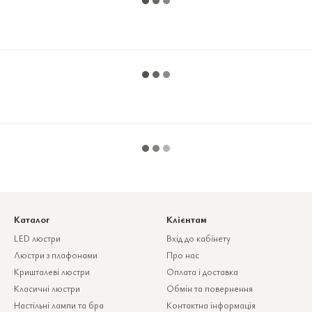
Каталог
Клієнтам
LED люстри
Вхід до кабінету
Люстри з плафонами
Про нас
Кришталеві люстри
Оплата і доставка
Класичні люстри
Обмін та повернення
Настільні лампи та бра
Контактна інформація