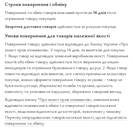
Строки повернення і обміну
Повернення та обмін товарів можливий протягом
14 днів
після
отримання товару покупцем.
Зворотня доставка товарів
здійснюється за рахунок покупця.
Умови повернення для товарів належної якості
Повернення товару здійснюється відповідно до Закону України «Про
захист прав споживачів». У період 14 днів, за винятком дня покупки.
1. Якщо товар не відповідає заявленій виробником якості. Повернення
коштів або обмін товару здійснюється після звернення до наших
менеджерів та отримання бракованого товару до рук. 2. Якщо товар
повністю відповідає всім вимогам, але з якоїсь причини не влаштовує
покупця, можна оформити повернення товару за умови: - товар не
був в експлуатації; збережені всі пломби та ярлики; цілісність
комплекту та упаковки не порушена, збережено товарний вигляд.
Відповідно закону
"Про захист прав споживачів»
, компанія може
відмовити споживачеві в обміні та поверненні товарів належної
якості, якщо вони відносяться до категорій, зазначених у чинному
Переліку непродовольчих товарів належної якості, що не підлягають
поверненню та обміну
.