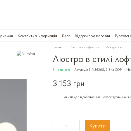
ернення
Контактна інформація
Блог
Відгуки про магазин
Гуртова 
Головна
Люстри з плафонами
Люстри лофт
Люстра в стилі ло
В наявності
Артикул: 3-N36368/9 BK+COP
На
3 153 грн
Увійти
для відображення накопичувальної з
%
Купити