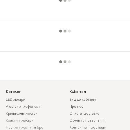
Каталог
Клієнтам
LED люстри
Вхід до кабінету
Люстри з плафонами
Про нас
Кришталеві люстри
Оплата і доставка
Класичні люстри
Обмін та повернення
Настільні лампи та бра
Контактна інформація