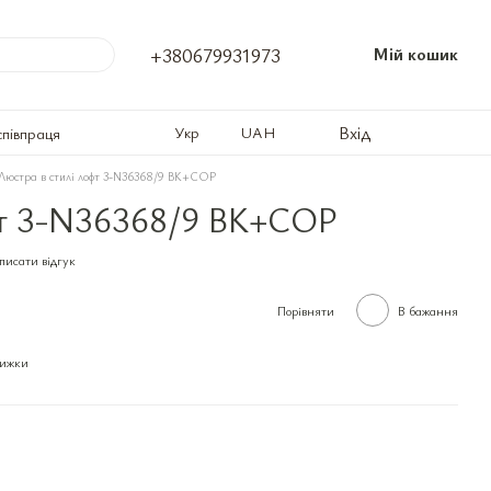
+380679931973
Мій кошик
Вхід
Укр
UAH
співпраця
Люстра в стилі лофт 3-N36368/9 BK+COP
фт 3-N36368/9 BK+COP
писати відгук
Порівняти
В бажання
нижки