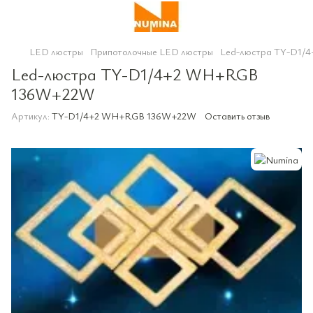
LED люстры
Припотолочные LED люстры
Led-люстра TY-D1
Led-люстра TY-D1/4+2 WH+RGB
136W+22W
Артикул:
TY-D1/4+2 WH+RGB 136W+22W
Оставить отзыв