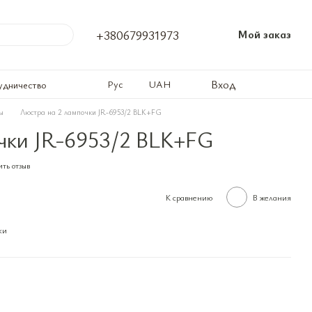
+380679931973
Мой заказ
Вход
Рус
UAH
удничество
ы
Люстра на 2 лампочки JR-6953/2 BLK+FG
чки JR-6953/2 BLK+FG
ть отзыв
К сравнению
В желания
ки