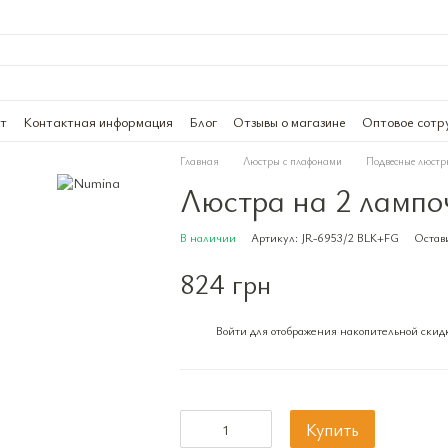
ат
Контактная информация
Блог
Отзывы о магазине
Оптовое сотр
Главная
Люстры с плафонами
Подвесные люстр
Люстра на 2 лампо
В наличии
Артикул: JR-6953/2 BLK+FG
Остави
824 грн
Войти
для отображения накопительной скид
%
Купить