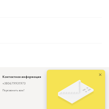
Контактная информация
+380679931973
Viber
Telegram
Перезвонить вам?
numinda.od@gmail.com