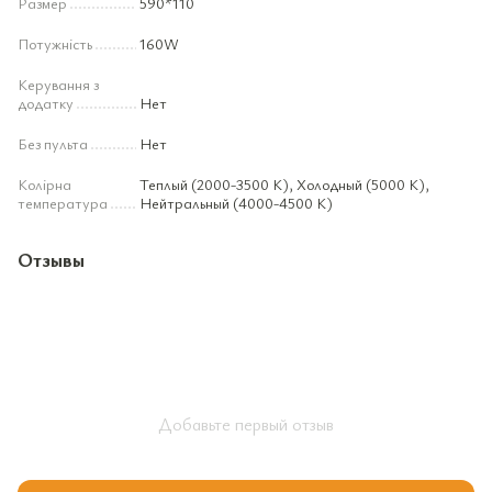
Размер
590*110
Потужність
160W
Керування з
додатку
Нет
Без пульта
Нет
Колірна
Теплый (2000-3500 К), Холодный (5000 К),
температура
Нейтральный (4000-4500 К)
Отзывы
Добавьте первый отзыв