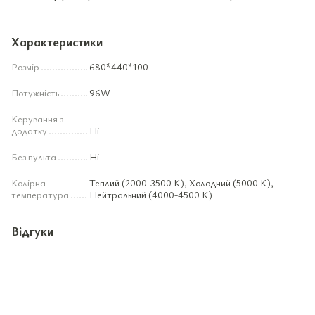
Характеристики
Розмір
680*440*100
Потужність
96W
Керування з
додатку
Ні
Без пульта
Ні
Колірна
Теплий (2000-3500 К), Холодний (5000 К),
температура
Нейтральний (4000-4500 К)
Відгуки