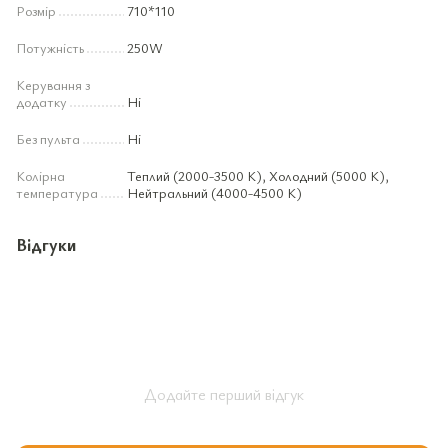
Розмір
710*110
Потужність
250W
Керування з
додатку
Ні
Без пульта
Ні
Колірна
Теплий (2000-3500 К), Холодний (5000 К),
температура
Нейтральний (4000-4500 К)
Відгуки
Додайте перший відгук