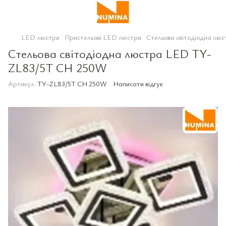
LED люстри
Пристельові LED люстри
Стельова світодіодна л
Стельова світодіодна люстра LED TY-
ZL83/5T CH 250W
Артикул:
TY-ZL83/5T CH 250W
Написати відгук