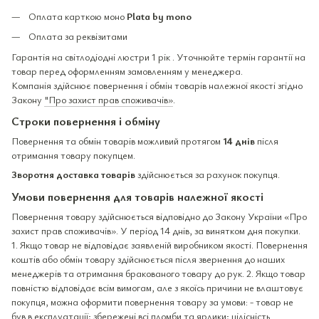
Оплата карткою моно
Plata by mono
Оплата за реквізитами
Гарантія на світлодіодні люстри 1 рік . Уточнюйте термін гарантії на
товар перед оформленням замовленням у менеджера.
Компанія здійснює повернення і обмін товарів належної якості згідно
Закону
"Про захист прав споживачів»
.
Строки повернення і обміну
Повернення та обмін товарів можливий протягом
14 днів
після
отримання товару покупцем.
Зворотня доставка товарів
здійснюється за рахунок покупця.
Умови повернення для товарів належної якості
Повернення товару здійснюється відповідно до Закону України «Про
захист прав споживачів». У період 14 днів, за винятком дня покупки.
1. Якщо товар не відповідає заявленій виробником якості. Повернення
коштів або обмін товару здійснюється після звернення до наших
менеджерів та отримання бракованого товару до рук. 2. Якщо товар
повністю відповідає всім вимогам, але з якоїсь причини не влаштовує
покупця, можна оформити повернення товару за умови: - товар не
був в експлуатації; збережені всі пломби та ярлики; цілісність