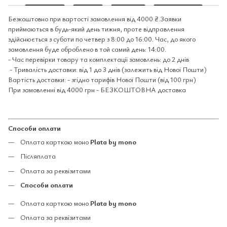
Безкоштовно при вартості замовлення від 4000 ₴.Заявки
приймаються в будь-який день тижня, проте відправлення
здійснюється з суботи по четвер з 8:00 до 16:00. Час, до якого
замовлення буде оброблено в той самий день: 14:00.
- Час перевірки товару та комплектації замовлень: до 2 днів
- Тривалість доставки: від 1 до 3 днів (залежить від Нової Пошти)
Вартість доставки: - згідно тарифів Нової Пошти (від 100 грн)
При замовленні від 4000 грн - БЕЗКОШТОВНА доставка
Способи оплати
Оплата карткою моно
Plata by mono
Післяплата
Оплата за реквізитами
Способи оплати
Оплата карткою моно
Plata by mono
Оплата за реквізитами