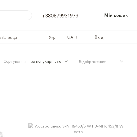
+380679931973
Мій кошик
Вхід
Укр
UAH
співпраця
Сортування:
за популярністю
Відображення: