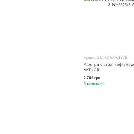
Артикул: 3-NH5325/8 WT+CR
Люстра у стилі лофт/мо
WT+CR
2 706 грн
В наявності