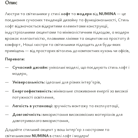
Опис
Люстри та світильники у стилі
лофт
та
модерн
від
NUMINA
— це
поєднання сучасних тенденцій дизайну та функціональності, Стиль
лофт відзначається відкритими елементами конструкції,
індустріальними акцентами та мінімалістичним підходом, а модерн
вражає елегантністю, плавними лініями та акцентом на простоту й
комфорт, Наші люстри та світильники підходять для будь-яких
приміщень — від просторих віталень до компактних кухонь чи офісів,
Переваги:
Сучасний дизайн:
унікальні моделі, що поєднують стиль лофт і
модерн,
Універсальність:
ідеальні для різних інтер’єрів,
Енергоефективність:
мінімальне споживання енергії за високої
потужності освітлення,
Легкість в установці:
зручність монтажу та експлуатації,
Довговічність:
використання високоякісних матеріалів для
довготривалого використання,
Додайте стильний акцент у ваш інтер’єр з люстрами та
світильниками
NUMINA
в стилі лофт і модерн!