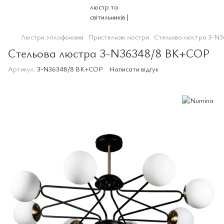
Люстри з плафонами
Пристельові люстри
Стельова люстра 3-N
Стельова люстра 3-N36348/8 BK+COP
Артикул:
3-N36348/8 BK+COP
Написати відгук