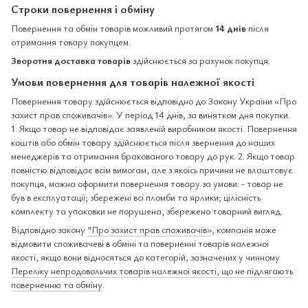
Строки повернення і обміну
Повернення та обмін товарів можливий протягом
14 днів
після
отримання товару покупцем.
Зворотня доставка товарів
здійснюється за рахунок покупця.
Умови повернення для товарів належної якості
Повернення товару здійснюється відповідно до Закону України «Про
захист прав споживачів». У період 14 днів, за винятком дня покупки.
1. Якщо товар не відповідає заявленій виробником якості. Повернення
коштів або обмін товару здійснюється після звернення до наших
менеджерів та отримання бракованого товару до рук. 2. Якщо товар
повністю відповідає всім вимогам, але з якоїсь причини не влаштовує
покупця, можна оформити повернення товару за умови: - товар не
був в експлуатації; збережені всі пломби та ярлики; цілісність
комплекту та упаковки не порушена, збережено товарний вигляд.
Відповідно закону
"Про захист прав споживачів»
, компанія може
відмовити споживачеві в обміні та поверненні товарів належної
якості, якщо вони відносяться до категорій, зазначених у чинному
Переліку непродовольчих товарів належної якості, що не підлягають
поверненню та обміну
.