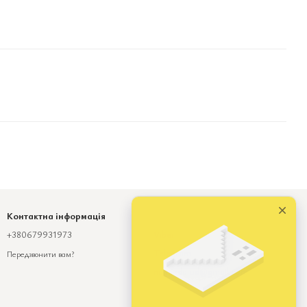
Контактна інформація
+380679931973
Viber
Telegram
Передзвонити вам?
numinda.od@gmail.com