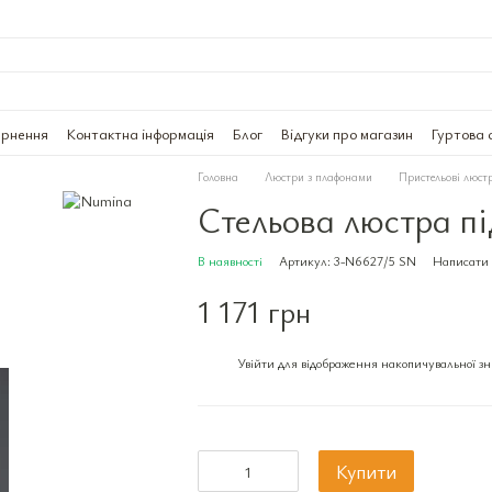
ернення
Контактна інформація
Блог
Відгуки про магазин
Гуртова 
Головна
Люстри з плафонами
Пристельові люст
Стельова люстра п
В наявності
Артикул: 3-N6627/5 SN
Написати 
1 171 грн
Увійти
для відображення накопичувальної з
%
Купити