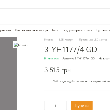
ернення
Контактна інформація
Блог
Відгуки про магазин
Гуртова 
Головна
LED люстри
Пристельові LED люстри
3-YH1177/4 GD
В наявності
Артикул: 3-YH1177/4 GD
Написати
3 515 грн
Увійти
для відображення накопичувальної з
%
Купити