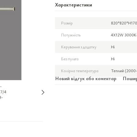
Характеристики
Розмір
820*820*H17
Потужність
4X12W 3000K
Керування з додатку
Ні
Без пульта
Ні
Колірна температура
Теплий (2000-
Новий відгук або коментар
Пошир