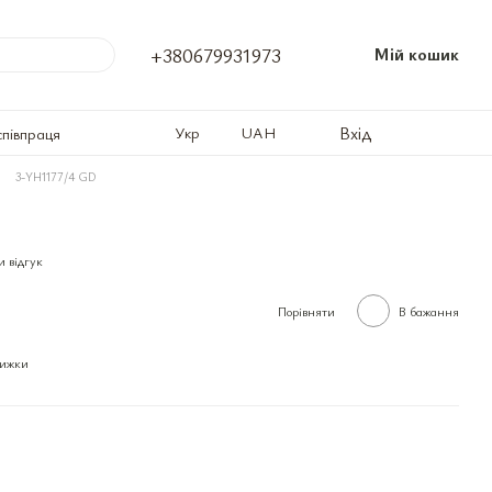
+380679931973
Мій кошик
Вхід
Укр
UAH
співпраця
3-YH1177/4 GD
 відгук
Порівняти
В бажання
нижки