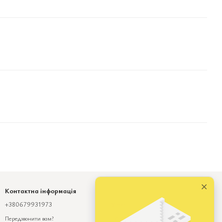
Контактна інформація
+380679931973
Viber
Telegram
Передзвонити вам?