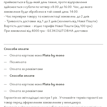
приймаються в будь-який день тижня, проте відправлення
здійснюється з суботи по четвер з 8:00 до 16:00. Час, до якого
замовлення буде оброблено в той самий день: 14:00.
- Час перевірки товару та комплектації замовлень: до 2 днів
- Тривалість доставки: від 1 до 3 днів (залежить від Нової Пошти)
Вартість доставки: - згідно тарифів Нової Пошти (від 100 грн)
При замовленні від 4000 грн - БЕЗКОШТОВНА доставка
Способи оплати
Оплата карткою моно
Plata by mono
Післяплата
Оплата за реквізитами
Способи оплати
Оплата карткою моно
Plata by mono
Оплата за реквізитами
Гарантія на світлодіодні люстри 1 рік . Уточнюйте термін гарантії на
товар перед оформленням замовленням у менеджера.
Компанія здійснює повернення і обмін товарів належної якості згідно