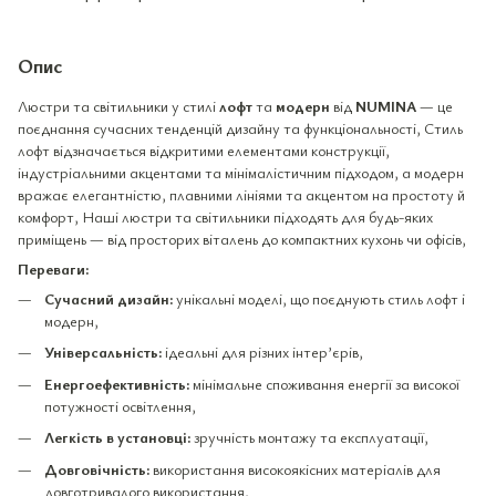
Опис
Люстри та світильники у стилі
лофт
та
модерн
від
NUMINA
— це
поєднання сучасних тенденцій дизайну та функціональності, Стиль
лофт відзначається відкритими елементами конструкції,
індустріальними акцентами та мінімалістичним підходом, а модерн
вражає елегантністю, плавними лініями та акцентом на простоту й
комфорт, Наші люстри та світильники підходять для будь-яких
приміщень — від просторих віталень до компактних кухонь чи офісів,
Переваги:
Сучасний дизайн:
унікальні моделі, що поєднують стиль лофт і
модерн,
Універсальність:
ідеальні для різних інтер’єрів,
Енергоефективність:
мінімальне споживання енергії за високої
потужності освітлення,
Легкість в установці:
зручність монтажу та експлуатації,
Довговічність:
використання високоякісних матеріалів для
довготривалого використання,