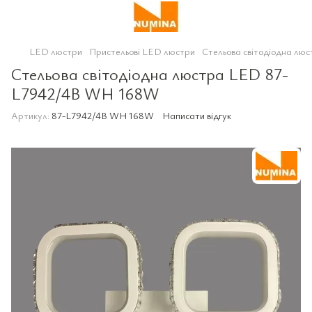
LED люстри
Пристельові LED люстри
Стельова світодіодна л
Стельова світодіодна люстра LED 87-
L7942/4B WH 168W
Артикул:
87-L7942/4B WH 168W
Написати відгук