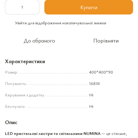
Купити
Увійти
для відображення накопичувальної знижки
%
До обраного
Порівняти
Характеристики
Розмір
400*400*90
Потужність
168W
Керування з додатку
Ні
Без пульта
Ні
Опис
LED пристельові люстри та світильники NUMINA
— це стильне,