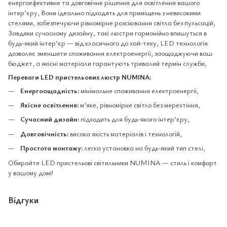
енергоефективне та довговічне рішення для освітлення вашого
інтер’єру, Вони ідеально підходять для приміщень з невисокими
стелями, забезпечуючи рівномірне розсіювання світла без пульсацій,
Завдяки сучасному дизайну, такі люстри гармонійно впишуться в
будь-який інтер’єр — від класичного до хай-теку, LED технологія
дозволяє зменшити споживання електроенергії, заощаджуючи ваш
бюджет, а якісні матеріали гарантують тривалий термін служби,
Переваги LED пристельових люстр NUMINA:
Енергоощадність:
мінімальне споживання електроенергії,
Якісне освітлення:
м’яке, рівномірне світло без мерехтіння,
Сучасний дизайн:
підходить для будь-якого інтер’єру,
Довговічність:
висока якість матеріалів і технологій,
Простота монтажу:
легка установка на будь-який тип стелі,
Обирайте LED пристельові світильники NUMINA — стиль і комфорт
у вашому домі!
Відгуки