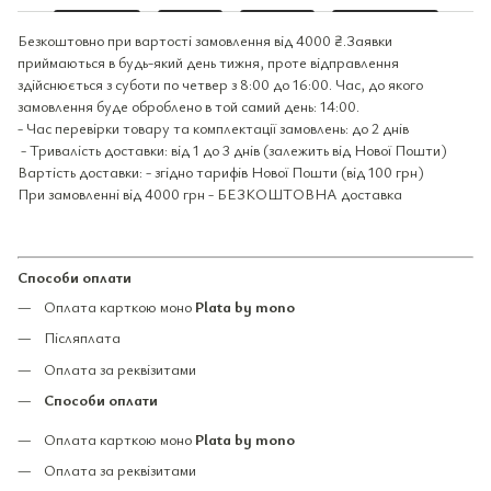
Безкоштовно при вартості замовлення від 4000 ₴.Заявки
приймаються в будь-який день тижня, проте відправлення
здійснюється з суботи по четвер з 8:00 до 16:00. Час, до якого
замовлення буде оброблено в той самий день: 14:00.
- Час перевірки товару та комплектації замовлень: до 2 днів
- Тривалість доставки: від 1 до 3 днів (залежить від Нової Пошти)
Вартість доставки: - згідно тарифів Нової Пошти (від 100 грн)
При замовленні від 4000 грн - БЕЗКОШТОВНА доставка
Способи оплати
Оплата карткою моно
Plata by mono
Післяплата
Оплата за реквізитами
Способи оплати
Оплата карткою моно
Plata by mono
Оплата за реквізитами