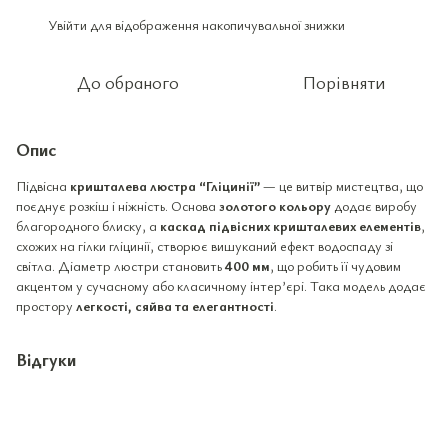
Увійти
для відображення накопичувальної знижки
%
До обраного
Порівняти
Опис
Підвісна
кришталева люстра “Гліцинії”
— це витвір мистецтва, що
поєднує розкіш і ніжність. Основа
золотого кольору
додає виробу
благородного блиску, а
каскад підвісних кришталевих елементів
,
схожих на гілки гліцинії, створює вишуканий ефект водоспаду зі
світла. Діаметр люстри становить
400 мм
, що робить її чудовим
акцентом у сучасному або класичному інтер’єрі. Така модель додає
простору
легкості, сяйва та елегантності
.
Відгуки