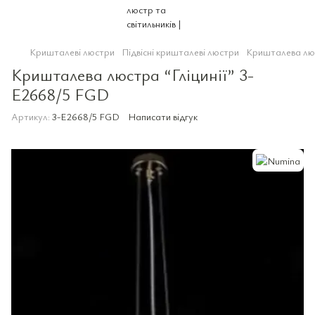
Кришталеві люстри
Підвісні кришталеві люстри
Кришталева люс
Кришталева люстра “Гліцинії” 3-
E2668/5 FGD
Артикул:
3-E2668/5 FGD
Написати відгук