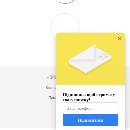
+380679931973
Контактна інформація
Повна версія сайту
© 2026
Укр
Рус