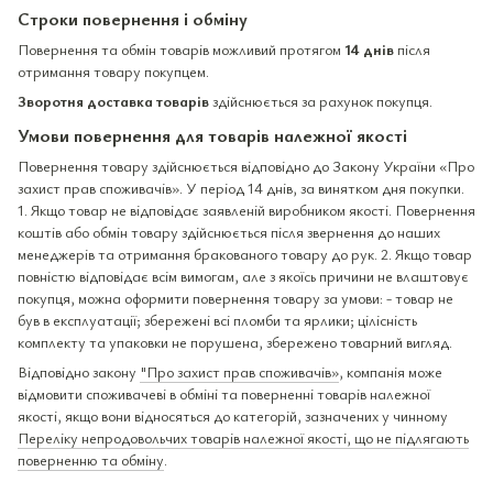
Строки повернення і обміну
Повернення та обмін товарів можливий протягом
14 днів
після
отримання товару покупцем.
Зворотня доставка товарів
здійснюється за рахунок покупця.
Умови повернення для товарів належної якості
Повернення товару здійснюється відповідно до Закону України «Про
захист прав споживачів». У період 14 днів, за винятком дня покупки.
1. Якщо товар не відповідає заявленій виробником якості. Повернення
коштів або обмін товару здійснюється після звернення до наших
менеджерів та отримання бракованого товару до рук. 2. Якщо товар
повністю відповідає всім вимогам, але з якоїсь причини не влаштовує
покупця, можна оформити повернення товару за умови: - товар не
був в експлуатації; збережені всі пломби та ярлики; цілісність
комплекту та упаковки не порушена, збережено товарний вигляд.
Відповідно закону
"Про захист прав споживачів»
, компанія може
відмовити споживачеві в обміні та поверненні товарів належної
якості, якщо вони відносяться до категорій, зазначених у чинному
Переліку непродовольчих товарів належної якості, що не підлягають
поверненню та обміну
.