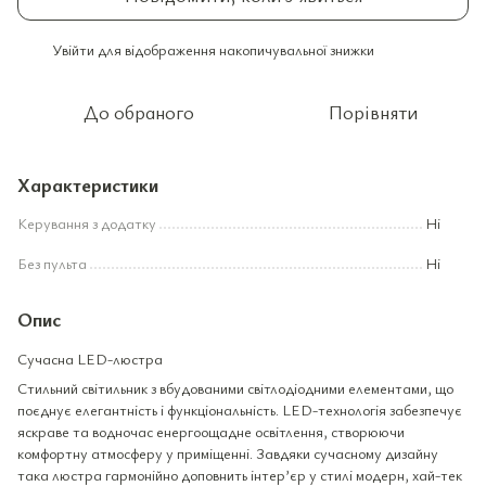
Увійти
для відображення накопичувальної знижки
%
До обраного
Порівняти
Характеристики
Керування з додатку
Ні
Без пульта
Ні
Опис
Сучасна LED-люстра
Стильний світильник з вбудованими світлодіодними елементами, що
поєднує елегантність і функціональність. LED-технологія забезпечує
яскраве та водночас енергоощадне освітлення, створюючи
комфортну атмосферу у приміщенні. Завдяки сучасному дизайну
така люстра гармонійно доповнить інтер’єр у стилі модерн, хай-тек