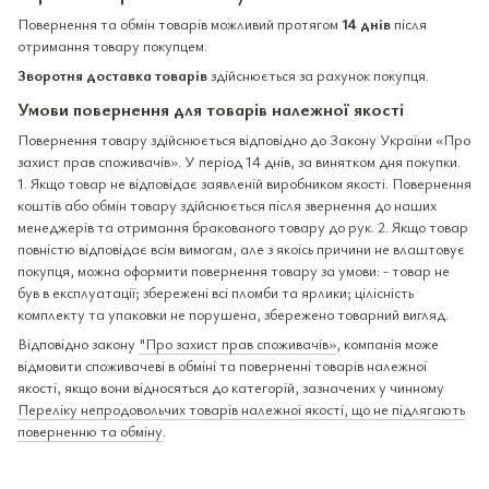
Повернення та обмін товарів можливий протягом
14 днів
після
отримання товару покупцем.
Зворотня доставка товарів
здійснюється за рахунок покупця.
Умови повернення для товарів належної якості
Повернення товару здійснюється відповідно до Закону України «Про
захист прав споживачів». У період 14 днів, за винятком дня покупки.
1. Якщо товар не відповідає заявленій виробником якості. Повернення
коштів або обмін товару здійснюється після звернення до наших
менеджерів та отримання бракованого товару до рук. 2. Якщо товар
повністю відповідає всім вимогам, але з якоїсь причини не влаштовує
покупця, можна оформити повернення товару за умови: - товар не
був в експлуатації; збережені всі пломби та ярлики; цілісність
комплекту та упаковки не порушена, збережено товарний вигляд.
Відповідно закону
"Про захист прав споживачів»
, компанія може
відмовити споживачеві в обміні та поверненні товарів належної
якості, якщо вони відносяться до категорій, зазначених у чинному
Переліку непродовольчих товарів належної якості, що не підлягають
поверненню та обміну
.