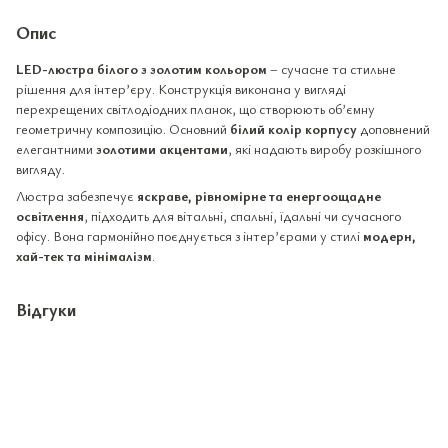
Опис
LED-люстра білого з золотим кольором
– сучасне та стильне
рішення для інтер’єру. Конструкція виконана у вигляді
перехрещених світлодіодних планок, що створюють об’ємну
геометричну композицію. Основний
білий колір корпусу
доповнений
елегантними
золотими акцентами
, які надають виробу розкішного
вигляду.
Люстра забезпечує
яскраве, рівномірне та енергоощадне
освітлення
, підходить для вітальні, спальні, їдальні чи сучасного
офісу. Вона гармонійно поєднується з інтер’єрами у стилі
модерн,
хай-тек та мінімалізм
.
Відгуки