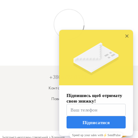
+380679931973
Контактна інформація
Повна версія сайту
© 2026
Укр
Рус
Інтернет-магазин створений з Хорошоп