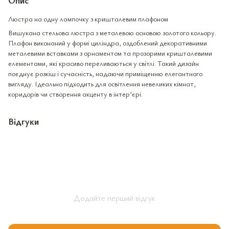
Люстра на одну лампочку з кришталевим плафоном
Вишукана стельова люстра з металевою основою золотого кольору.
Плафон виконаний у формі циліндра, оздоблений декоративними
металевими вставками з орнаментом та прозорими кришталевими
елементами, які красиво переливаються у світлі. Такий дизайн
поєднує розкіш і сучасність, надаючи приміщенню елегантного
вигляду. Ідеально підходить для освітлення невеликих кімнат,
коридорів чи створення акценту в інтер’єрі.
Відгуки
Додайте перший відгук