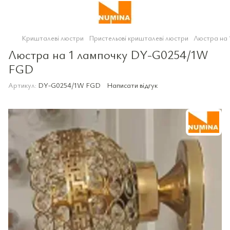
Кришталеві люстри
Пристельові кришталеві люстри
Люстра на
Люстра на 1 лампочку DY-G0254/1W
FGD
Артикул:
DY-G0254/1W FGD
Написати відгук