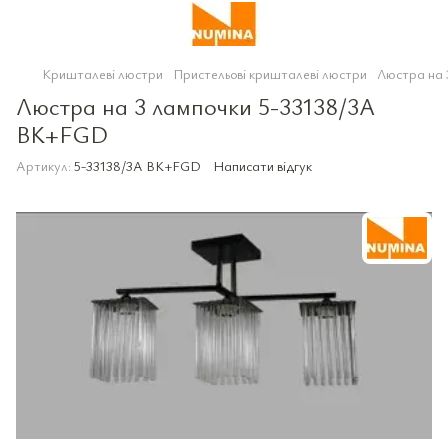
Кришталеві люстри
Пристельові кришталеві люстри
Люстра на 
Люстра на 3 лампочки 5-33138/3A
BK+FGD
Артикул:
5-33138/3A BK+FGD
Написати відгук