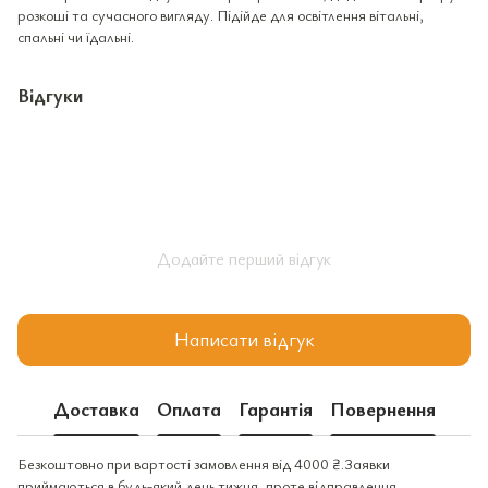
розкоші та сучасного вигляду. Підійде для освітлення вітальні,
спальні чи їдальні.
Відгуки
Додайте перший відгук
Написати відгук
Доставка
Оплата
Гарантія
Повернення
Безкоштовно при вартості замовлення від 4000 ₴.Заявки
приймаються в будь-який день тижня, проте відправлення