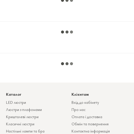
Каталог
Клієнтам
LED люстри
Вхід до кабінету
Люстри з плафонами
Про нас
Кришталеві люстри
Оплата і доставка
Класичні люстри
Обмін та повернення
Настільні лампи та бра
Контактна інформація