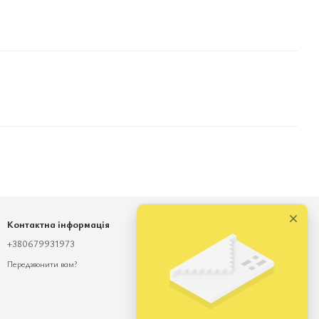
Контактна інформація
+380679931973
Viber
Telegram
Передзвонити вам?
numinda.od@gmail.com