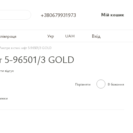
+380679931973
Мій кошик
Вхід
Укр
UAH
співпраця
Люстра в стилі лофт 5-96501/3 GOLD
фт 5-96501/3 GOLD
ти відгук
Порівняти
В бажання
нижки