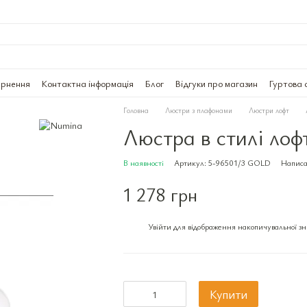
ернення
Контактна інформація
Блог
Відгуки про магазин
Гуртова 
Головна
Люстри з плафонами
Люстри лофт
Люстра в стилі ло
В наявності
Артикул: 5-96501/3 GOLD
Написа
1 278 грн
Увійти
для відображення накопичувальної з
%
Купити