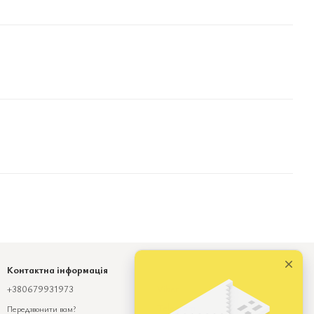
Контактна інформація
+380679931973
Viber
Telegram
Передзвонити вам?