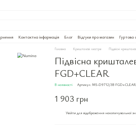
ернення
Контактна інформація
Блог
Відгуки про магазин
Гуртова 
Головна
Кришталеві люстри
Підвісні криштале
Підвісна криштале
FGD+CLEAR
В наявності
Артикул: MS-D9712/3B FGD+CLEAR
1 903 грн
Увійти
для відображення накопичувальної з
%