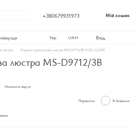
+380679931973
Мій кошик
Вхід
Укр
UAH
співпраця
ві люстри
Підвісна кришталева люстра MS-D9712/3B FGD+CLEAR
ва люстра MS-D9712/3B
Написати відгук
Порівняти
В бажання
нижки