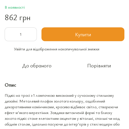
В наявності
862 грн
Купити
Увійти
для відображення накопичувальної знижки
%
До обраного
Порівняти
Опис
Підвіс на тросі з 1 лампочкою виконаний у сучасному стильному
дизайні. Металевий плафон золотого кольору, оздоблений
декоративними камінчиками, красиво відбиває світло, створюючи
ефект м’якого мерехтіння. Завдяки витонченій формі та блиску
золота підвіс стане елегантним акцентом у вітальні, спальні чи над
обіднім столом, ідеально пасуючи до інтер’єрів у стилі модерн або