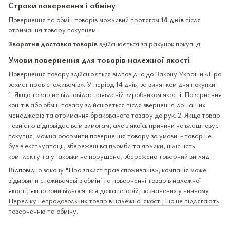
Строки повернення і обміну
Повернення та обмін товарів можливий протягом
14 днів
після
отримання товару покупцем.
Зворотня доставка товарів
здійснюється за рахунок покупця.
Умови повернення для товарів належної якості
Повернення товару здійснюється відповідно до Закону України «Про
захист прав споживачів». У період 14 днів, за винятком дня покупки.
1. Якщо товар не відповідає заявленій виробником якості. Повернення
коштів або обмін товару здійснюється після звернення до наших
менеджерів та отримання бракованого товару до рук. 2. Якщо товар
повністю відповідає всім вимогам, але з якоїсь причини не влаштовує
покупця, можна оформити повернення товару за умови: - товар не
був в експлуатації; збережені всі пломби та ярлики; цілісність
комплекту та упаковки не порушена, збережено товарний вигляд.
Відповідно закону
"Про захист прав споживачів»
, компанія може
відмовити споживачеві в обміні та поверненні товарів належної
якості, якщо вони відносяться до категорій, зазначених у чинному
Переліку непродовольчих товарів належної якості, що не підлягають
поверненню та обміну
.