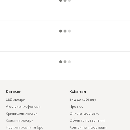
Каталог
Клієнтам
LED люстри
Вхід до кабінету
Люстри з плафонами
Про нас
Кришталеві люстри
Оплата і доставка
Класичні люстри
Обмін та повернення
Настільні лампи та бра
Контактна інформація