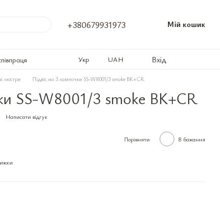
+380679931973
Мій кошик
Вхід
Укр
UAH
співпраця
ві люстри
Підвіс на 3 лампочки SS-W8001/3 smoke BK+CR
чки SS-W8001/3 smoke BK+CR
Написати відгук
Порівняти
В бажання
нижки