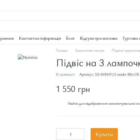
ернення
Контактна інформація
Блог
Відгуки про магазин
Гуртова 
Головна
Кришталеві люстри
Підвісні криштале
Підвіс на 3 лампо
В наявності
Артикул: SS-W8001/3 smoke BK+CR
1 550 грн
Увійти
для відображення накопичувальної з
%
Купити