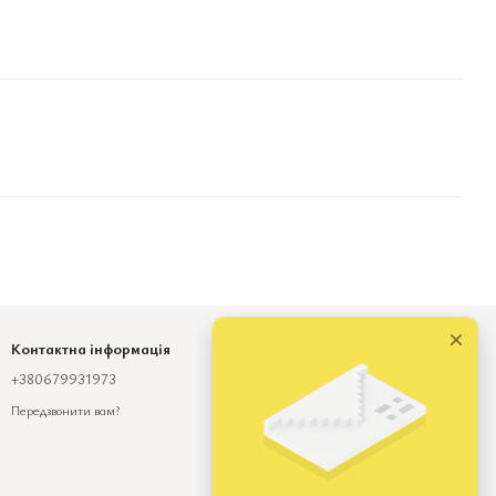
Контактна інформація
+380679931973
Viber
Telegram
Передзвонити вам?
numinda.od@gmail.com