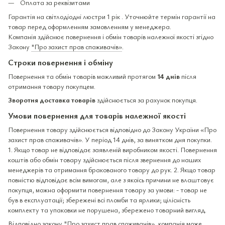
Оплата за реквізитами
Гарантія на світлодіодні люстри 1 рік . Уточнюйте термін гарантії на
товар перед оформленням замовленням у менеджера.
Компанія здійснює повернення і обмін товарів належної якості згідно
Закону
"Про захист прав споживачів»
.
Строки повернення і обміну
Повернення та обмін товарів можливий протягом
14 днів
після
отримання товару покупцем.
Зворотня доставка товарів
здійснюється за рахунок покупця.
Умови повернення для товарів належної якості
Повернення товару здійснюється відповідно до Закону України «Про
захист прав споживачів». У період 14 днів, за винятком дня покупки.
1. Якщо товар не відповідає заявленій виробником якості. Повернення
коштів або обмін товару здійснюється після звернення до наших
менеджерів та отримання бракованого товару до рук. 2. Якщо товар
повністю відповідає всім вимогам, але з якоїсь причини не влаштовує
покупця, можна оформити повернення товару за умови: - товар не
був в експлуатації; збережені всі пломби та ярлики; цілісність
комплекту та упаковки не порушена, збережено товарний вигляд.
Відповідно закону
"Про захист прав споживачів»
, компанія може