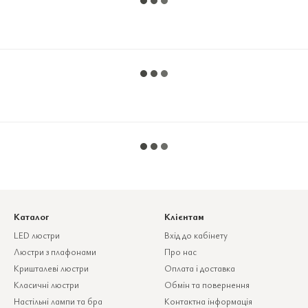
Каталог
Клієнтам
LED люстри
Вхід до кабінету
Люстри з плафонами
Про нас
Кришталеві люстри
Оплата і доставка
Класичні люстри
Обмін та повернення
Настільні лампи та бра
Контактна інформація