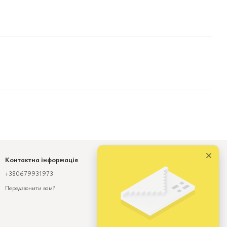
Контактна інформація
+380679931973
Viber
Telegram
Передзвонити вам?
numinda.od@gmail.com