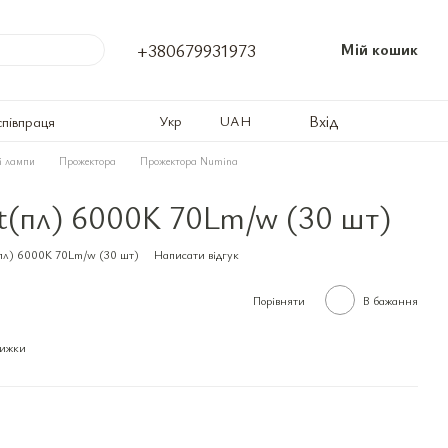
+380679931973
Мій кошик
Вхід
Укр
UAH
співпраця
і лампи
Прожектора
Прожектора Numina
(пл) 6000K 70Lm/w (30 шт)
пл) 6000K 70Lm/w (30 шт)
Написати відгук
Порівняти
В бажання
нижки