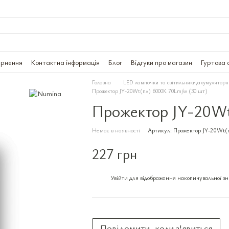
ернення
Контактна інформація
Блог
Відгуки про магазин
Гуртова 
Головна
LED лампочки та світильники,акумуляторн
Прожектор JY-20Wt(пл) 6000K 70Lm/w (30 шт)
Прожектор JY-20Wt
Немає в наявності
Артикул: Прожектор JY-20Wt(
227 грн
Увійти
для відображення накопичувальної з
%
Повідомити, коли з'явиться