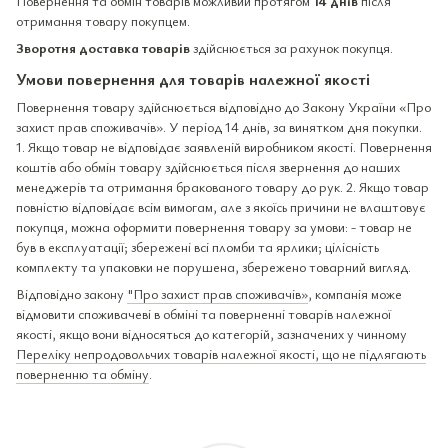
Повернення та обмін товарів можливий протягом
14 днів
після
отримання товару покупцем.
Зворотня доставка товарів
здійснюється за рахунок покупця.
Умови повернення для товарів належної якості
Повернення товару здійснюється відповідно до Закону України «Про
захист прав споживачів». У період 14 днів, за винятком дня покупки.
1. Якщо товар не відповідає заявленій виробником якості. Повернення
коштів або обмін товару здійснюється після звернення до наших
менеджерів та отримання бракованого товару до рук. 2. Якщо товар
повністю відповідає всім вимогам, але з якоїсь причини не влаштовує
покупця, можна оформити повернення товару за умови: - товар не
був в експлуатації; збережені всі пломби та ярлики; цілісність
комплекту та упаковки не порушена, збережено товарний вигляд.
Відповідно закону
"Про захист прав споживачів»
, компанія може
відмовити споживачеві в обміні та поверненні товарів належної
якості, якщо вони відносяться до категорій, зазначених у чинному
Переліку непродовольчих товарів належної якості, що не підлягають
поверненню та обміну
.