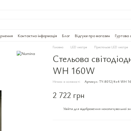
ернення
Контактна інформація
Блог
Відгуки про магазин
Гуртова 
Головна
LED люстри
Пристельові LED люстри
Стельова світодіо
WH 160W
Немає в наявності
Артикул: TY-8012/4+4 WH 
2 722 грн
Увійти
для відображення накопичувальної з
%