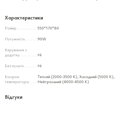
Характеристики
Розмір
550*170*80
Потужність
90W
Керування з
додатку
Ні
Без пульта
Ні
Колірна
Теплий (2000-3500 К), Холодний (5000 К),
температура
Нейтральний (4000-4500 К)
Відгуки