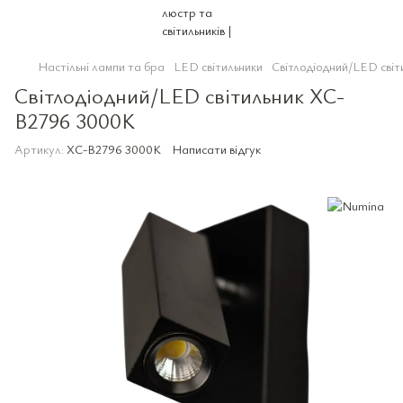
Настільні лампи та бра
LED світильники
Світлодіодний/LED сві
Світлодіодний/LED світильник XC-
B2796 3000K
Артикул:
XC-B2796 3000K
Написати відгук