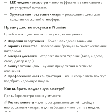
LED-подвесные люстры
– энергоэффективные светильники с
регулируемой яркостью.
Хрустальные подвесные люстры
– роскошные модели для
создания изысканной атмосферы.
Преимущества покупки в Numina
Приобретая подвесные люстры у нас, вы получаете:
✔
Широкий ассортимент
– более 100 моделей в наличии.
✔
Гарантия качества
– проверенные бренды и высококачественные
материалы.
✔
Быстрая доставка
– отправка по всей Украине (Киев, Одесса,
Львов, Днепр и др.).
✔
Конкурентные цены
– лучшие предложения в сегменте
освещения.
✔
Профессиональная консультация
– наши специалисты помогут
подобрать идеальную модель.
Как выбрать подвесную люстру?
При выборе люстры важно учитывать:
📏
Размер комнаты
– для просторных помещений подойдут
многорожковые люстры, а для небольших – компактные модели.