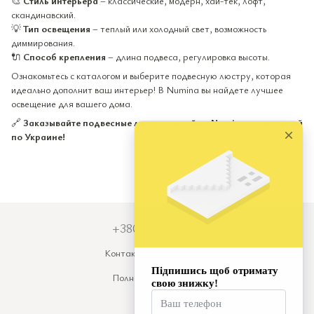
🎨
Стиль интерьера
– классические, модерн, хай-тек, лофт,
скандинавский.
💡
Тип освещения
– теплый или холодный свет, возможность
диммирования.
🔌
Способ крепления
– длина подвеса, регулировка высоты.
Ознакомьтесь с каталогом и выберите подвесную люстру, которая
идеально дополнит ваш интерьер! В Numina вы найдете лучшее
освещение для вашего дома.
🔗
Заказывайте подвесные люстры онлайн в Numina с доставкой
по Украине!
+380679931973
Контактная информация
Полная версия сайта
© 2026