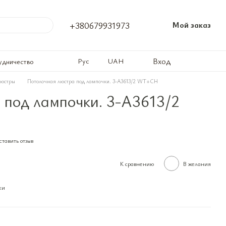
+380679931973
Мой заказ
Вход
Рус
UAH
удничество
люстры
Потолочная люстра под лампочки. 3-A3613/2 WT+CH
 под лампочки. 3-A3613/2
тавить отзыв
К сравнению
В желания
ки