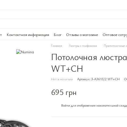
ат
Контактная информация
Блог
Отзывы о магазине
Оптовое сотр
Главная
Люстры с плафонами
Припотолочные 
Потолочная люстра
WT+CH
Нет в наличии
Артикул: 3-A3613/2 WT+CH
Ос
695 грн
Войти
для отображения накопительной скид
%