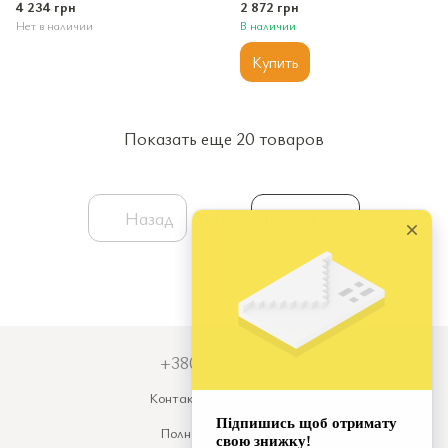
COF+FGD
4 234 грн
2 872 грн
Нет в наличии
В наличии
Купить
Показать еще 20 товаров
Назад
Вперед
1
из 114
+380679931973
Контактная информация
Полная версия сайта