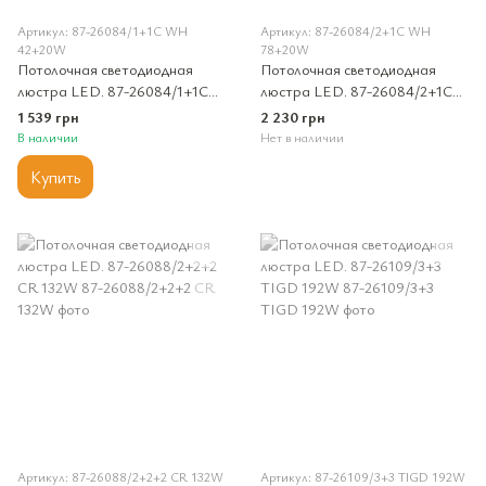
Артикул: 87-26084/1+1C WH
Артикул: 87-26084/2+1C WH
42+20W
78+20W
Потолочная светодиодная
Потолочная светодиодная
люстра LED. 87-26084/1+1C
люстра LED. 87-26084/2+1C
WH 42+20W
WH 78+20W
1 539 грн
2 230 грн
В наличии
Нет в наличии
Купить
Артикул: 87-26088/2+2+2 CR 132W
Артикул: 87-26109/3+3 TIGD 192W