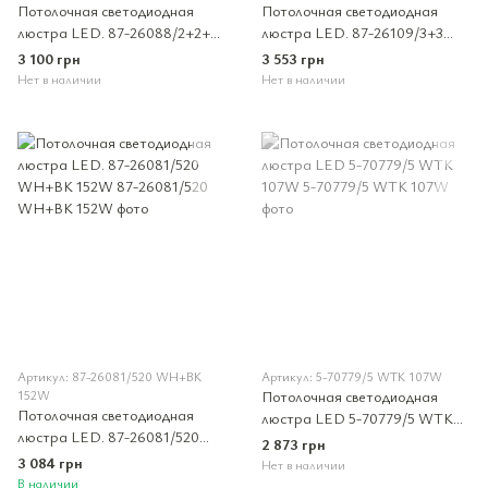
Потолочная светодиодная
Потолочная светодиодная
люстра LED. 87-26088/2+2+2
люстра LED. 87-26109/3+3
CR 132W
TIGD 192W
3 100 грн
3 553 грн
Нет в наличии
Нет в наличии
Артикул: 87-26081/520 WH+BK
Артикул: 5-70779/5 WTK 107W
152W
Потолочная светодиодная
Потолочная светодиодная
люстра LED 5-70779/5 WTK
люстра LED. 87-26081/520
107W
2 873 грн
WH+BK 152W
3 084 грн
Нет в наличии
В наличии