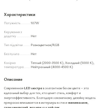
Характеристики
Потужність
107W
Керування з
додатку
Нет
Тип підсвітки
Разноцветная/RGB
Без пульта
Нет
Колірна
Теплый (2000-3500 К), Холодный (5000 К),
температура
Нейтральный (4000-4500 К)
Описание
Современная
LED люстра
в элегантном белом цвете – это
идеальный выбор для тех, кто ценит стиль, комфорт и
энергоэффективность. Благодаря лаконичному дизайну модель
прекрасно вписывается в интерьеры в стиле
минимализм
,
скандинавский
,
модерн
или
хай-тек
.