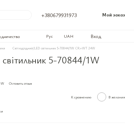
+380679931973
Мой заказ
Вход
Рус
UAH
удничество
ники
Світлодіодний/LED світильник 5-70844/1W CR+WT 24W
 світильник 5-70844/1W
24W
Оставить отзыв
К сравнению
В желания
ки