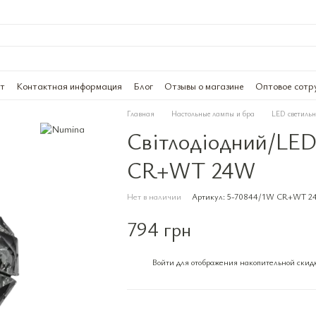
ат
Контактная информация
Блог
Отзывы о магазине
Оптовое сотр
Главная
Настольные лампы и бра
LED светиль
Світлодіодний/LED
CR+WT 24W
Нет в наличии
Артикул: 5-70844/1W CR+WT 
794 грн
Войти
для отображения накопительной скид
%