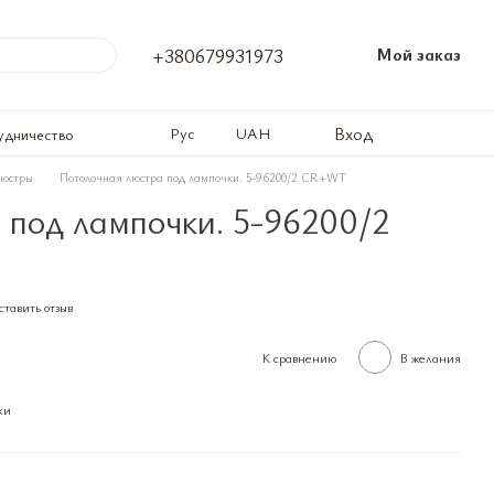
+380679931973
Мой заказ
Вход
Рус
UAH
удничество
люстры
Потолочная люстра под лампочки. 5-96200/2 CR+WT
 под лампочки. 5-96200/2
тавить отзыв
К сравнению
В желания
ки