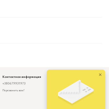
Контактная информация
+380679931973
Viber
Telegram
Перезвонить вам?
numinda.od@gmail.com