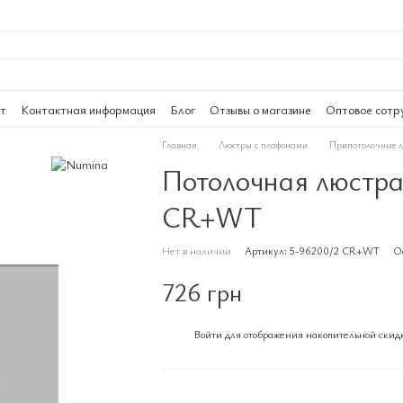
ат
Контактная информация
Блог
Отзывы о магазине
Оптовое сотр
Главная
Люстры с плафонами
Припотолочные 
Потолочная люстра
CR+WT
Нет в наличии
Артикул: 5-96200/2 CR+WT
Ос
726 грн
Войти
для отображения накопительной скид
%