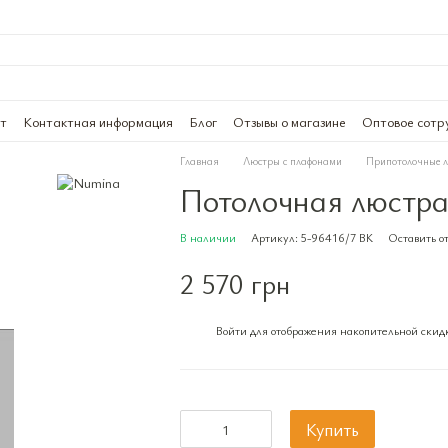
ат
Контактная информация
Блог
Отзывы о магазине
Оптовое сотр
Главная
Люстры с плафонами
Припотолочные 
Потолочная люстра
В наличии
Артикул: 5-96416/7 BK
Оставить о
2 570 грн
Войти
для отображения накопительной скид
%
Купить