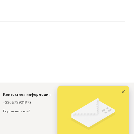
Контактная информация
+380679931973
Viber
Telegram
Перезвонить вам?
numinda.od@gmail.com