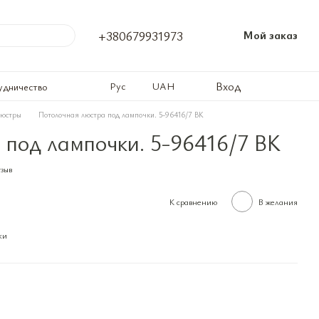
+380679931973
Мой заказ
Вход
Рус
UAH
удничество
люстры
Потолочная люстра под лампочки. 5-96416/7 BK
 под лампочки. 5-96416/7 BK
тзыв
К сравнению
В желания
ки