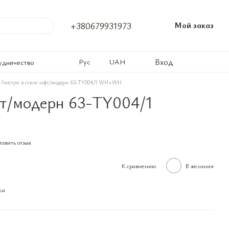
+380679931973
Мой заказ
Вход
Рус
UAH
удничество
Люстра в стиле лофт/модерн 63-TY004/1 WH+WH
фт/модерн 63-TY004/1
авить отзыв
К сравнению
В желания
ки