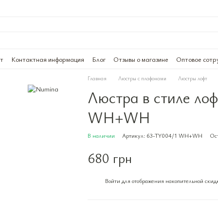
ат
Контактная информация
Блог
Отзывы о магазине
Оптовое сотр
Главная
Люстры с плафонами
Люстры лофт
Люстра в стиле ло
WH+WH
В наличии
Артикул: 63-TY004/1 WH+WH
Ост
680 грн
Войти
для отображения накопительной скид
%