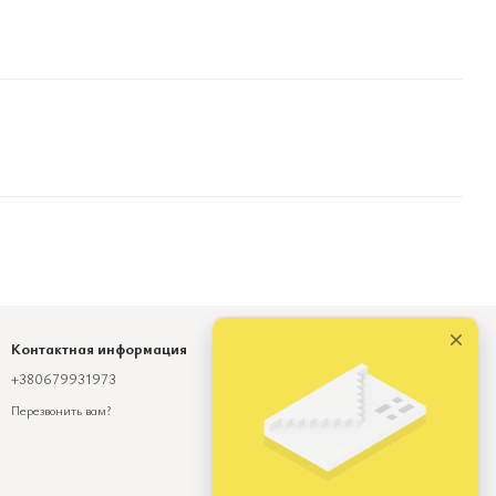
Контактная информация
+380679931973
Viber
Telegram
Перезвонить вам?
numinda.od@gmail.com