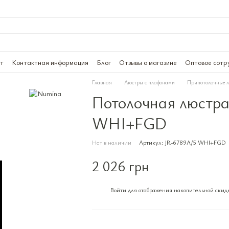
ат
Контактная информация
Блог
Отзывы о магазине
Оптовое сотр
Главная
Люстры с плафонами
Припотолочные 
Потолочная люстра
WHI+FGD
Нет в наличии
Артикул: JR-6789A/5 WHI+FGD
2 026 грн
Войти
для отображения накопительной скид
%