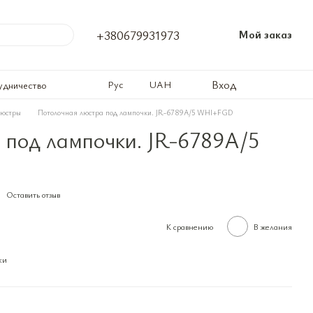
+380679931973
Мой заказ
Вход
Рус
UAH
удничество
люстры
Потолочная люстра под лампочки. JR-6789A/5 WHI+FGD
 под лампочки. JR-6789A/5
Оставить отзыв
К сравнению
В желания
ки