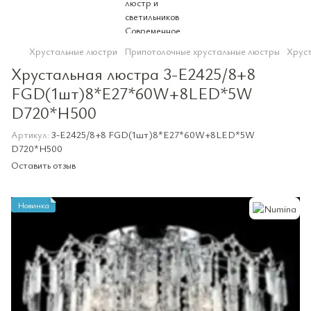
Хрустальные люстри
Припотолочные хрустальные люстры
Хрус
Хрустальная люстра 3-E2425/8+8
FGD(1шт)8*E27*60W+8LED*5W
D720*H500
Артикул:
3-E2425/8+8 FGD(1шт)8*E27*60W+8LED*5W
D720*H500
Оставить отзыв
Новинка