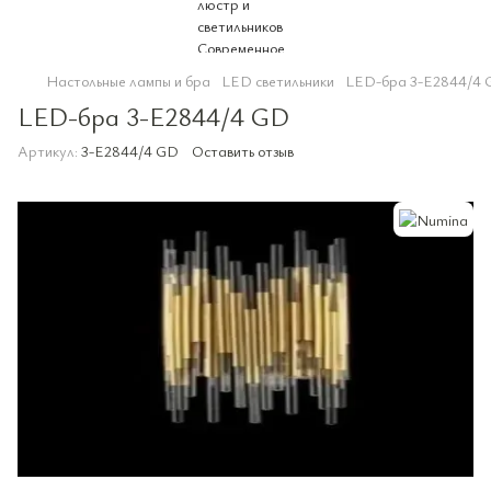
Настольные лампы и бра
LED светильники
LED-бра 3-E2844/4
LED-бра 3-E2844/4 GD
Артикул:
3-E2844/4 GD
Оставить отзыв