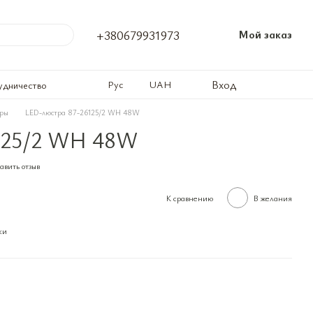
+380679931973
Мой заказ
Вход
Рус
UAH
удничество
тры
LED-люстра 87-26125/2 WH 48W
125/2 WH 48W
авить отзыв
К сравнению
В желания
ки